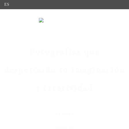
Fotografías que
despertarán tu imaginación
y creatividad
GALERIAS
SOBRE MI